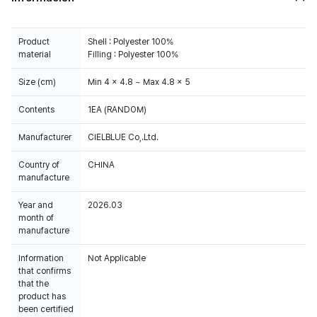
Product
Shell : Polyester 100%
material
Filling : Polyester 100%
Size (cm)
Min 4 x 4.8 ~ Max 4.8 x 5
Contents
1EA (RANDOM)
Manufacturer
CIELBLUE Co,.Ltd.
Country of
CHINA
manufacture
Year and
2026.03
month of
manufacture
Information
Not Applicable
that confirms
that the
product has
been certified