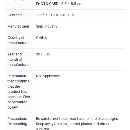
PHOTO CARD : 5.5 x 8.5 cm
Contents
1 EA/ PHOTOCARD 1 EA
Manufacturer
Sinki industry
Country of
CHINA
manufacture
Year and
2025.05
month of
manufacture
Information
Not Applicable
that confirms
that the
product has
been certified
or permitted
by law
Precautions
Be careful not to cut your hand on the sharp edges.
for handling
Keep away from hot, humid places and direct
sunlight.