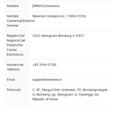
Nombre
[RIWOO] Necklace
Nombre
Weverse Company Inc. / YANG ZOOIL
Comercial/Director
General
Registro Del
2022-Seongnam Bundang A-0557
Negocio Del
Pedido Por
Correo
Electrónico
Número de
+82 1544-0790
Teléfono
Email
support@weverse.io
Dirección
C, 6F, PangyoTech-onetower, 131, Bundangnaegok-
ro, Bundang-gu, Seongnam-si, Gyeonggi-do,
Republic of Korea