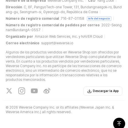
Nombre de la empresa
Weverse Company Inc.
CEO
Yang Zooil
Dirección
C, 6F, PangyoTech-one Tower, 131, Bundangnaegok-ro, Bund
ang-gu, Seongnam-si, Gyeonggi-do, República de Corea
Número de registro comercial
716-87-01158
Info del negocio
Número de registro comercial de pedidos por correo
2022-Seong
namBundangA-0557
Organizado por
Amazon Web Services, Inc. y NAVER Cloud
Correo electrónico
support@weverse.io
Algunos de los productos vendidos en Weverse Shop son ofrecidos por
vendedores particulares que utilizan Weverse Shop como plataforma de
venta. En cuanto a los productos vendidos por vendedores particulares,
Weverse Company Inc. no es partícipe de las transacciones de comercio
electrónico, sino un intermediario de comercio electrónico, que no se
responsabiliza por la información o transacciones relativas a los
productos mencionados.
Descargar la App
©
2026 Weverse Company Inc. or its affiliates (Weverse Japan Inc. &
Weverse America Inc.) all rights reserved.