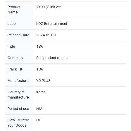
Nombre
19.99 (Clink ver.)
Nombre
Weverse America Inc. / MYOUNGSOON SUNG
Comercial/Director
General
Registro Del
2024-Gongjung-0011
Negocio Del
Pedido Por
Correo
Electrónico
Número de
+1 (628) 270-1100
Teléfono
Email
ussupport@weverse.io
Dirección
2110 Colorado Avenue, Suite 200, Santa Monica, CA
90404, USA
Cambios y devoluciones