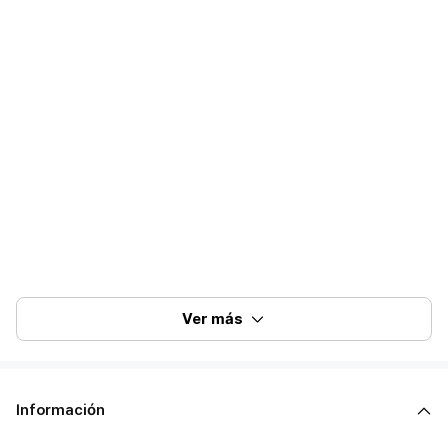
Product
19.99 (Clink ver.)
Name
Label
KOZ Entertainment
Release Date
2024.09.09
Title
TBA
Contents
See product details
Track list
TBA
Manufacturer
YG PLUS
Country of
Korea
manufacture
Period of use
N/A
How To Offer
CD
Your Goods