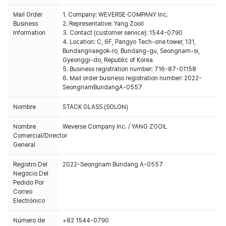
Mail Order
1. Company: WEVERSE COMPANY Inc.
Business
2. Representative: Yang Zooil
Information
3. Contact (customer service): 1544-0790
4. Location: C, 6F, Pangyo Tech-one tower, 131,
Bundangnaegok-ro, Bundang-gu, Seongnam-si,
Gyeonggi-do, Republic of Korea
5. Business registration number: 716-87-01158
6. Mail order business registration number: 2022-
SeongnamBundangA-0557
Nombre
STACK GLASS (SOLON)
Nombre
Weverse Company Inc. / YANG ZOOIL
Comercial/Director
General
Registro Del
2022-Seongnam Bundang A-0557
Negocio Del
Pedido Por
Correo
Electrónico
Número de
+82 1544-0790