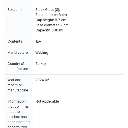
Size(cm)
Stack Glass (S):
Top diameter: 8 cm
Cup height: 8.7 cm
Base diameter: 7 cm
Capacity: 300 ml
Contents
1EA
Manufacturer
Webling
Country of
Turkey
manufacture
Year and
2024.05
month of
manufacture
Information
Not Applicable
that confirms
that the
product has
been certified
or permitted