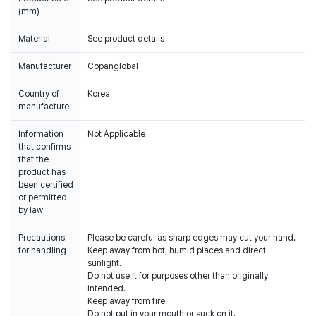
(mm)
Material
See product details
Manufacturer
Copanglobal
Country of
Korea
manufacture
Information
Not Applicable
that confirms
that the
product has
been certified
or permitted
by law
Precautions
Please be careful as sharp edges may cut your hand.
for handling
Keep away from hot, humid places and direct
sunlight.
Do not use it for purposes other than originally
intended.
Keep away from fire.
Do not put in your mouth or suck on it.