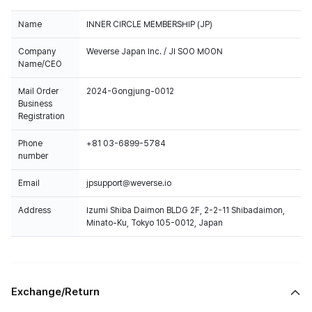
Name
INNER CIRCLE MEMBERSHIP (JP)
Company
Weverse Japan Inc. / JI SOO MOON
Name/CEO
Mail Order
2024-Gongjung-0012
Business
Registration
Phone
+81 03-6899-5784
number
Email
jpsupport@weverse.io
Address
Izumi Shiba Daimon BLDG 2F, 2-2-11 Shibadaimon,
Minato-Ku, Tokyo 105-0012, Japan
Exchange/Return