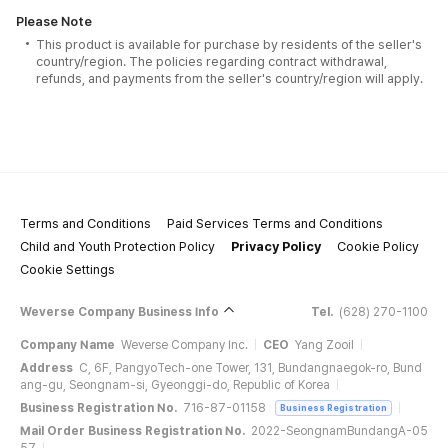
Please Note
This product is available for purchase by residents of the seller's
country/region. The policies regarding contract withdrawal,
refunds, and payments from the seller's country/region will apply.
Terms and Conditions
Paid Services Terms and Conditions
Child and Youth Protection Policy
Privacy Policy
Cookie Policy
Cookie Settings
Weverse Company Business Info
Tel.
(628) 270-1100
Company Name
Weverse Company Inc.
CEO
Yang Zooil
Address
C, 6F, PangyoTech-one Tower, 131, Bundangnaegok-ro, Bund
ang-gu, Seongnam-si, Gyeonggi-do, Republic of Korea
Business Registration No.
716-87-01158
Business Registration
Mail Order Business Registration No.
2022-SeongnamBundangA-05