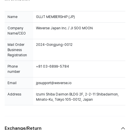
Name
GLLIT MEMBERSHIP (JP)
Company
Weverse Japan Inc. / JI SOO MOON
Name/CEO
Mail Order
2024-Gongjung-0012
Business
Registration
Phone
+81 03-6899-5784
number
Email
jpsupport@weverse.io
Address
Izumi Shiba Daimon BLDG 2F, 2-2-11 Shibadaimon,
Minato-Ku, Tokyo 105-0012, Japan
Exchange/Return