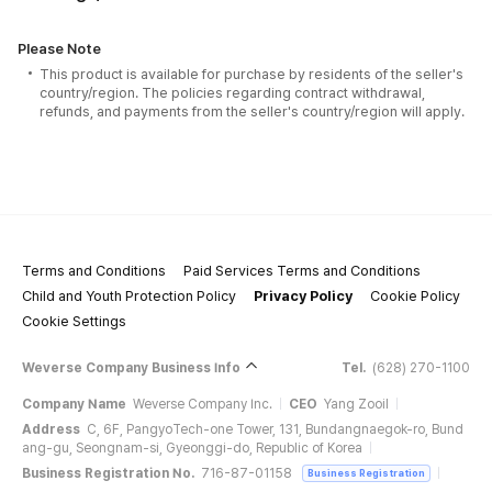
Please Note
This product is available for purchase by residents of the seller's
country/region. The policies regarding contract withdrawal,
refunds, and payments from the seller's country/region will apply.
Terms and Conditions
Paid Services Terms and Conditions
Child and Youth Protection Policy
Privacy Policy
Cookie Policy
Cookie Settings
Weverse Company Business Info
Tel.
(628) 270-1100
Company Name
Weverse Company Inc.
CEO
Yang Zooil
Address
C, 6F, PangyoTech-one Tower, 131, Bundangnaegok-ro, Bund
ang-gu, Seongnam-si, Gyeonggi-do, Republic of Korea
Business Registration No.
716-87-01158
Business Registration