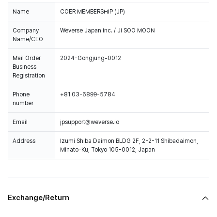
Name
COER MEMBERSHIP (JP)
Company
Weverse Japan Inc. / JI SOO MOON
Name/CEO
Mail Order
2024-Gongjung-0012
Business
Registration
Phone
+81 03-6899-5784
number
Email
jpsupport@weverse.io
Address
Izumi Shiba Daimon BLDG 2F, 2-2-11 Shibadaimon,
Minato-Ku, Tokyo 105-0012, Japan
Exchange/Return