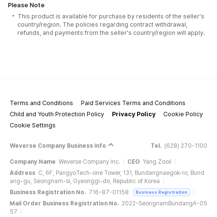
Please Note
This product is available for purchase by residents of the seller's
country/region. The policies regarding contract withdrawal,
refunds, and payments from the seller's country/region will apply.
Terms and Conditions
Paid Services Terms and Conditions
Child and Youth Protection Policy
Privacy Policy
Cookie Policy
Cookie Settings
Weverse Company Business Info
Tel.
(628) 270-1100
Company Name
Weverse Company Inc.
CEO
Yang Zooil
Address
C, 6F, PangyoTech-one Tower, 131, Bundangnaegok-ro, Bund
ang-gu, Seongnam-si, Gyeonggi-do, Republic of Korea
Business Registration No.
716-87-01158
Business Registration
Mail Order Business Registration No.
2022-SeongnamBundangA-05
57