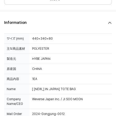
Information
サイズ (mm)
440×340×80
主な商品素材
POLYESTER
製造元
HYBE JAPAN
原産国
CHINA
商品内容
1EA
Name
[ [NEW_] IN JAPAN] TOTE BAG
Company
Weverse Japan Inc. / JI SOO MOON
Name/CEO
Mail Order
2024-Gongjung-0012