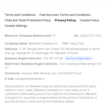
Terms and Conditions
Paid Services Terms and Conditions
Child and Youth Protection Policy
Privacy Policy
Cookie Policy
Cookie Settings
Weverse Company Business Info
Tel.
(628) 270-1100
Company Name
Weverse Company Inc.
CEO
Yang Zooil
Address
C, 6F, PangyoTech-one Tower, 131, Bundangnaegok-ro, Bund
ang-gu, Seongnam-si, Gyeonggi-do, Republic of Korea
Business Registration No.
716-87-01158
Business Registration
Mail Order Business Registration No.
2022-SeongnamBundangA-05
57
Hosted by
Amazon Web Services, Inc. and NAVER Cloud
E-mail
ussupport@weverse.io
Some products on Weverse Shop are offered by individual third-party
sellers. In such cases, Weverse Company Inc. acts solely as an e-
commerce intermediary and is not a party to the transaction. Weverse
Company Inc. assumes no responsibility for the product information or
any transactions conducted by the individual sellers.